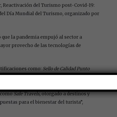
r, Reactivación del Turismo post-Covid-19:
del Día Mundial del Turismo, organizado por
 que la pandemia empujó al sector a
ayor provecho de las tecnologías de
rtificaciones como:
Sello de Calidad Punto
r las secretarías de Salud y del Trabajo y
as prácticas de higiene, en las micro,
í como
Safe Travels,
otorgado a destinos y
estas para el bienestar del turista”,