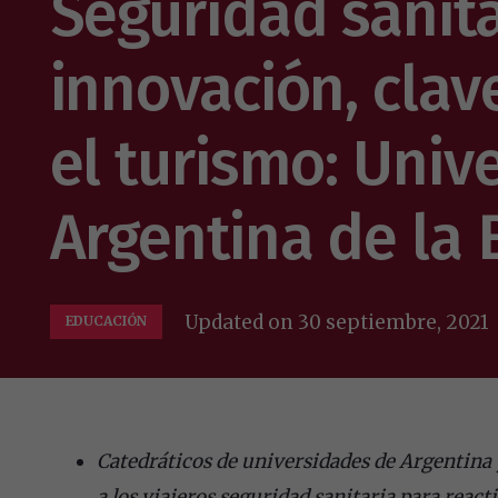
Seguridad sanita
innovación, clav
el turismo: Univ
Argentina de la
Updated on
30 septiembre, 2021
EDUCACIÓN
Catedráticos de universidades de Argentina 
a los viajeros seguridad sanitaria para react