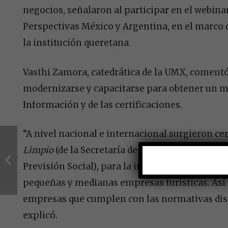
negocios, señalaron al participar en el webina
Perspectivas México y Argentina, en el marco 
la institución queretana.
Vasthi Zamora, catedrática de la UMX, comentó
modernizarse y capacitarse para obtener un m
Información y de las certificaciones.
“A nivel nacional e internacional surgieron ce
Limpio
(de la Secretaría de Turismo, avalado po
Previsión Social)
,
para la incorporación de buen
pequeñas y medianas empresas turísticas. As
empresas que cumplen con las normativas dispu
explicó.