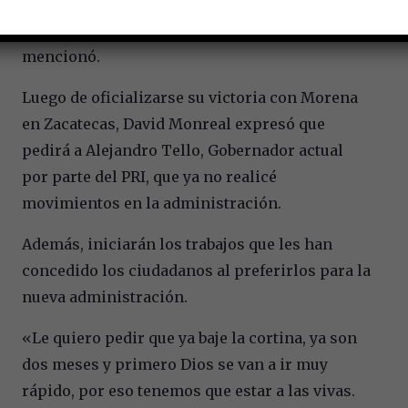
de cambiar la historia de Tlaxcala, esa historia
que habremos de cambiarla entre todos»,
mencionó.
Luego de oficializarse su victoria con Morena
en Zacatecas, David Monreal expresó que
pedirá a Alejandro Tello, Gobernador actual
por parte del PRI, que ya no realicé
movimientos en la administración.
Además, iniciarán los trabajos que les han
concedido los ciudadanos al preferirlos para la
nueva administración.
«Le quiero pedir que ya baje la cortina, ya son
dos meses y primero Dios se van a ir muy
rápido, por eso tenemos que estar a las vivas.