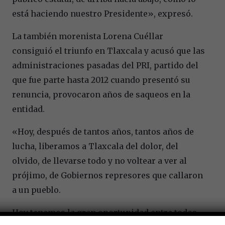
está haciendo nuestro Presidente», expresó.
La también morenista Lorena Cuéllar
consiguió el triunfo en Tlaxcala y acusó que las
administraciones pasadas del PRI, partido del
que fue parte hasta 2012 cuando presentó su
renuncia, provocaron años de saqueos en la
entidad.
«Hoy, después de tantos años, tantos años de
lucha, liberamos a Tlaxcala del dolor, del
olvido, de llevarse todo y no voltear a ver al
prójimo, de Gobiernos represores que callaron
a un pueblo.
Hoy tenemos la gran oportunidad entre todos