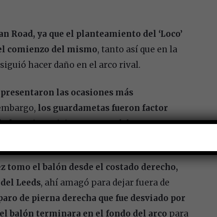
an Road, ya que el planteamiento del ‘Loco’
 el comienzo del mismo
, tanto así que en la
iguió hacer daño en el arco rival.
 presentaron las ocasiones más
 embargo,
los guardametas fueron factor
lado
,
Rui Patricio
por parte del
s.
z tomo el balón desde el costado derecho,
 del Leeds
, ahí amagó para dejar fuera de
paro de pierna derecha que fue desviado por
 el balón terminara en el fondo del arco
para