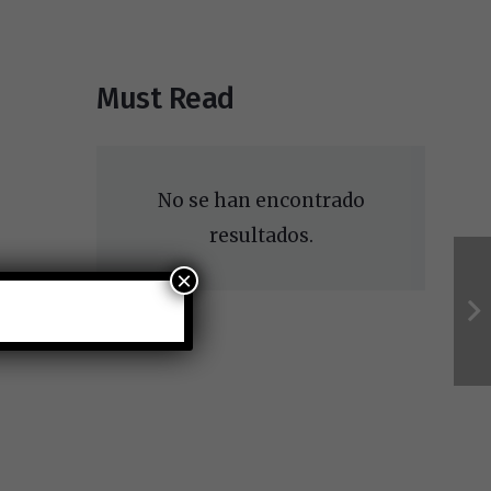
Must Read
No se han encontrado
resultados.
×