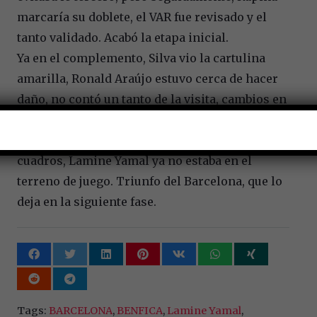
marcaría su doblete, el VAR fue revisado y el
tanto validado. Acabó la etapa inicial.
Ya en el complemento, Silva vio la cartulina
amarilla, Ronald Araújo estuvo cerca de hacer
daño, no contó un tanto de la visita, cambios en
el terreno de juego, parecía que el Barcelona
marcada por cuarta ocasión, cambios de ambos
cuadros, Lamine Yamal ya no estaba en el
terreno de juego. Triunfo del Barcelona, que lo
deja en la siguiente fase.
Tags:
BARCELONA
,
BENFICA
,
Lamine Yamal
,