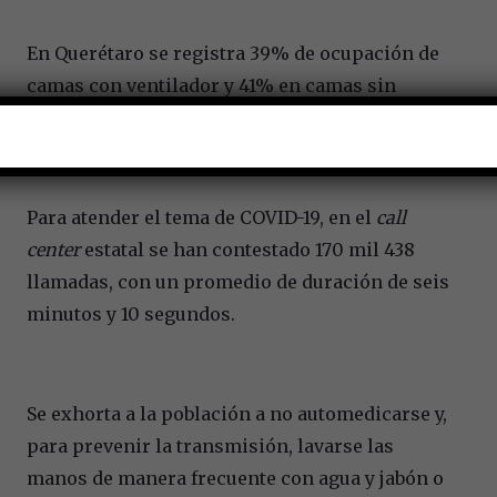
En Querétaro se registra 39% de ocupación de
camas con ventilador y 41% en camas sin
ventilador.
Para atender el tema de COVID-19, en el
call
center
estatal se han contestado 170 mil 438
llamadas, con un promedio de duración de seis
minutos y 10 segundos.
Se exhorta a la población a no automedicarse y,
para prevenir la transmisión, lavarse las
manos de manera frecuente con agua y jabón o