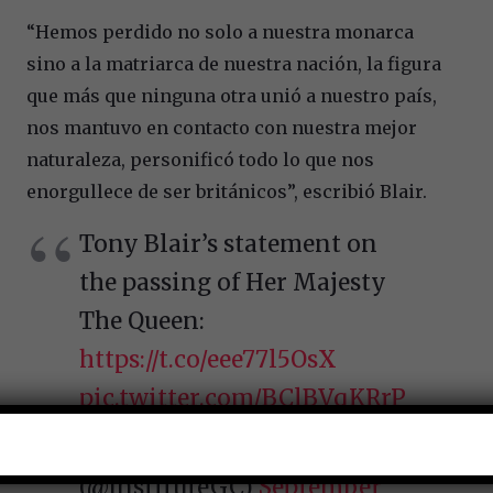
“Hemos perdido no solo a nuestra monarca
sino a la matriarca de nuestra nación, la figura
que más que ninguna otra unió a nuestro país,
nos mantuvo en contacto con nuestra mejor
naturaleza, personificó todo lo que nos
enorgullece de ser británicos”, escribió Blair.
Tony Blair’s statement on
the passing of Her Majesty
The Queen:
https://t.co/eee77l5OsX
pic.twitter.com/BClBVqKRrP
— Tony Blair Institute
(@InstituteGC)
September