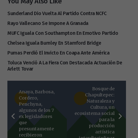
You May Also Like
Sunderland Dio Vuelta Al Partido Contra NCFC
Rayo Vallecano Se Impone A Granada
MUFC Iguala Con Southampton En Emotivo Partido
Chelsea Iguala Burnley En Stamford Bridge
Pumas Perdió El Invicto En Coapa Ante América
Toluca Venció A La Fiera Con Destacada Actuación De
Arlett Tovar
Bosque de
Anaya, Barbosa,
Chapultepec:
Cordero,
Naturaleza y
Penchyna,
Cultura, un
algunos de los 7
ecosistema social
ex legisladores
para la
que
producción
presuntamente
artística
recibieron