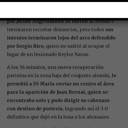
Ya en la parte complementaria,
los dirigidos
por Julian Nagelsmann se fueron al frente
e
intentaron recortar distancias, pero todos
sus
intentos terminaron lejos del arco defendido
por Sergio Rico
, quien no sufrió al ocupar el
lugar de un lesionado Keylor Navas.
A los 56 minutos, una nueva recuperación
parisina en la zona baja del conjunto alemán,
le
permitió a Di María enviar un centro al área
para la aparición de Juan Bernat, quien se
encontraba solo y pudo dirigir su cabezazo
con destino de portería
, logrando así el 3-0
definitico que dejó en la lona a los alemanes.