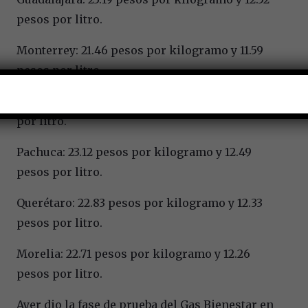
pesos por litro.
Monterrey: 21.46 pesos por kilogramo y 11.59
pesos por litro.
Xalapa: 22.52 pesos por kilogramo y 12.16 pesos
por litro.
Pachuca: 23.12 pesos por kilogramo y 12.49
pesos por litro.
Querétaro: 22.83 pesos por kilogramo y 12.33
pesos por litro.
Morelia: 22.71 pesos por kilogramo y 12.26
pesos por litro.
Ayer dio la fase de prueba del Gas Bienestar en