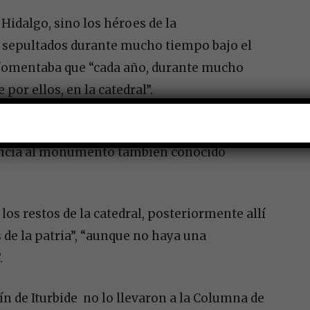
Hidalgo, sino los héroes de la
n sepultados durante mucho tiempo bajo el
ue fomentaba que “cada año, durante mucho
por ellos, en la catedral”.
encia, los restos de los héroes fueron
erencia al monumento también conocido
os restos de la catedral, posteriormente allí
de la patria”, “aunque no haya una
.
ín de Iturbide no lo llevaron a la Columna de