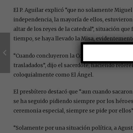
El P. Aguilar explicó “que no solamente Miguel 
independencia, la mayoría de ellos, estuviero
altar de los reyes de la catedral”, situación q
tiempo, se haya llevado la Misa, evidentemente 
“Cuando concluyeron la Columna de la Independ
trasladados”, dijo el sacerdote, haciendo ref
coloquialmente como El Ángel.
El presbítero destacó que “aun cuando sacaron l
se ha seguido pidiendo siempre por los héroes 
ceremonia especial, siempre se pide por ellos”
“Solamente por una situación política, a Agust