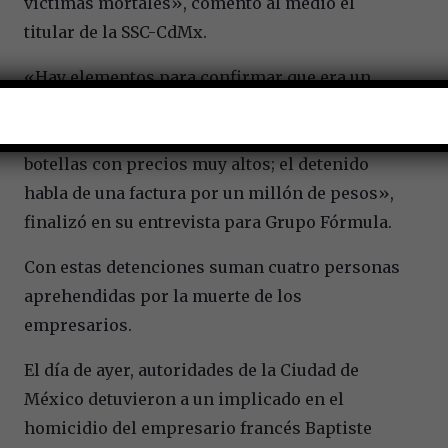
víctimas mortales», comentó al medio el
titular de la SSC-CdMx.
«Hay elementos para confirmar que era un
robo de mercancía, robo por medio de engaños.
Robo de mercancía y los matan. Llevaban
botellas con precios muy altos; el detenido
habla de una factura por un millón de pesos»,
finalizó en su entrevista para Grupo Fórmula.
Con estas detenciones suman cuatro personas
aprehendidas por la muerte de los
empresarios.
El día de ayer, autoridades de la Ciudad de
México detuvieron a un implicado en el
homicidio del empresario francés Baptiste