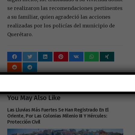
se realizaron las recomendaciones pertinentes
a su familiar, quien agradeció las acciones
realizadas por los policías del municipio de
Querétaro.
Tags:
SSPMQ
You May Also Like
Las Lluvias Más Fuertes Se Han Registrado En El
Oriente, Por Las Colonias Milenio III Y Hércules:
Protección Civil