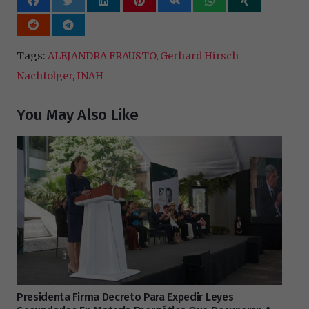
Tags:
ALEJANDRA FRAUSTO
,
Gerhard Hirsch
Nachfolger
,
INAH
You May Also Like
Presidenta Firma Decreto Para Expedir Leyes