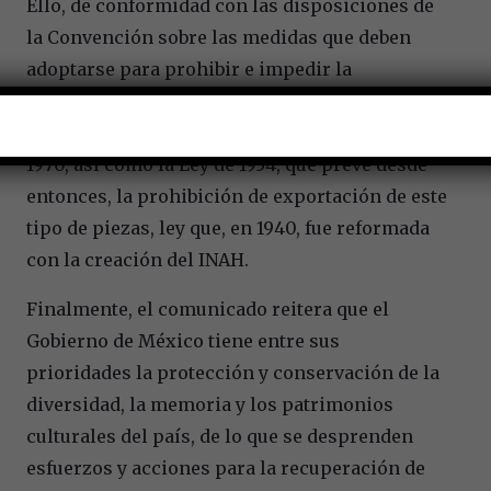
Ello, de conformidad con las disposiciones de
la Convención sobre las medidas que deben
adoptarse para prohibir e impedir la
importación, la exportación y la transferencia
de propiedad ilícitas de bienes culturales de
1970, así como la Ley de 1934, que prevé desde
entonces, la prohibición de exportación de este
tipo de piezas, ley que, en 1940, fue reformada
con la creación del INAH.
Finalmente, el comunicado reitera que el
Gobierno de México tiene entre sus
prioridades la protección y conservación de la
diversidad, la memoria y los patrimonios
culturales del país, de lo que se desprenden
esfuerzos y acciones para la recuperación de