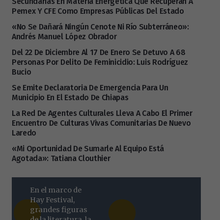
Secundarias En Materia Energética Que Recuperan A
Pemex Y CFE Como Empresas Públicas Del Estado
«No Se Dañará Ningún Cenote Ni Río Subterráneo»:
Andrés Manuel López Obrador
Del 22 De Diciembre Al 17 De Enero Se Detuvo A 68
Personas Por Delito De Feminicidio: Luis Rodríguez
Bucio
Se Emite Declaratoria De Emergencia Para Un
Municipio En El Estado De Chiapas
La Red De Agentes Culturales Lleva A Cabo El Primer
Encuentro De Culturas Vivas Comunitarias De Nuevo
Laredo
«Mi Oportunidad De Sumarle Al Equipo Está
Agotada»: Tatiana Clouthier
En el marco de
Hay Festival,
grandes figuras
de la literatura, la