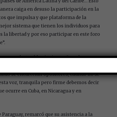
países de América Latina y del Caribe… Esto
anera caiga en desuso la participación en la
os que impulsa y que plataforma de la
mejor sistema que tienen los individuos para
 la libertad y por eso participar en este foro
e”.
ruguayo destacó lo siguiente: Cuando uno ve
plena, cuando desde el poder se utiliza el
uando se encarcelan opositores, cuando no se
sta voz, tranquila pero firme debemos decir
 ocurre en Cuba, en Nicaragua y en
e Paraguay, remarcó que su asistencia a la