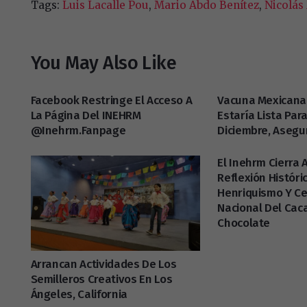
Tags:
Luis Lacalle Pou
,
Mario Abdo Benítez
,
Nicolás
You May Also Like
Facebook Restringe El Acceso A
Vacuna Mexicana
La Página Del INEHRM
Estaría Lista Par
@inehrm.fanpage
Diciembre, Asegu
El Inehrm Cierra
Reflexión Históri
Henriquismo Y Ce
Nacional Del Caca
Chocolate
Arrancan Actividades De Los
Semilleros Creativos En Los
Ángeles, California