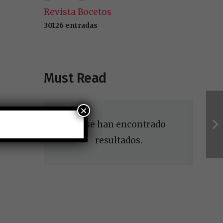
Revista Bocetos
30126 entradas
Must Read
×
No se han encontrado
resultados.