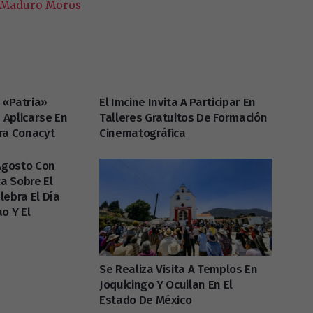
 Maduro Moros
 «Patria»
El Imcine Invita A Participar En
a Aplicarse En
Talleres Gratuitos De Formación
ra Conacyt
Cinematográfica
 Agosto Con
ca Sobre El
lebra El Día
o Y El
Se Realiza Visita A Templos En
Joquicingo Y Ocuilan En El
Estado De México