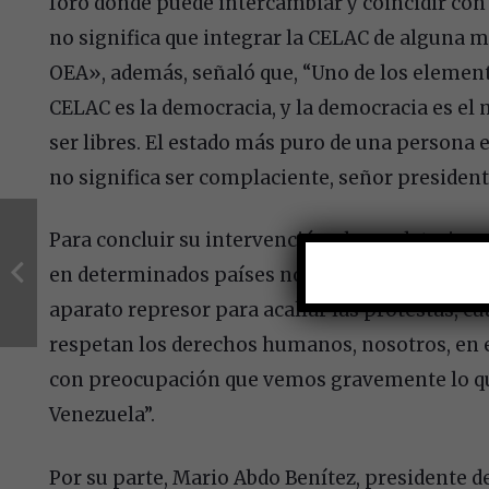
foro donde puede intercambiar y coincidir con 
no significa que integrar la CELAC de alguna m
OEA», además, señaló que, “Uno de los element
CELAC es la democracia, y la democracia es el 
ser libres. El estado más puro de una persona es
no significa ser complaciente, señor president
Para concluir su intervención el mandatario u
en determinados países no hay una democracia 
aparato represor para acallar las protestas, c
respetan los derechos humanos, nosotros, en e
con preocupación que vemos gravemente lo que
Venezuela”.
Por su parte, Mario Abdo Benítez, presidente d