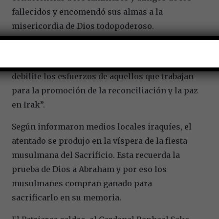
fallecidos y encomendó sus almas a la
misericordia de Dios todopoderoso.
Además el Papa renovó sus “fervientes
oraciones” para que “ningún acto de violencia
debilite los esfuerzos de aquellos que trabajan
para la promoción de la reconciliación y la paz
en Irak”.
Según informaron medios locales iraquíes, el
atentado se produjo en la víspera de la fiesta
musulmana del Sacrificio. Esta recuerda la
prueba de Dios a Abraham y por eso los
musulmanes compran ganado para
sacrificarlo en su memoria.