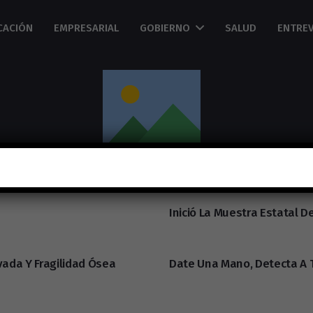
CACIÓN
EMPRESARIAL
GOBIERNO
SALUD
ENTREV
Inició La Muestra Estatal D
vada Y Fragilidad Ósea
Date Una Mano, Detecta A 