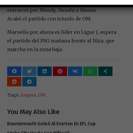
compromiso, Abdelli, Thioub y Amadou
entraron por Mendy, Ounahi y Hunou.
Acabó el partido con triunfo de OM.
Marsella por ahora es líder en Ligue 1, espera
el partido del PSG mañana frente al Niza, que
marcha en la zona baja.
Tags:
Angers
,
OM
You May Also Like
Bournemouth Goleó Al Everton En EFL Cup