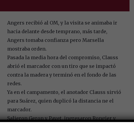
Angers recibió al OM, y la visita se animaba ir
hacia delante desde temprano, más tarde,
Angers tomaba confianza pero Marsella
mostraba orden.
Pasada la media hora del compromiso, Clauss
abrió el marcador con un tiro que se impactó
contra la madera y terminó en el fondo de las
redes.
Ya en el campamento, el anotador Clauss sirvió
para Suárez, quien duplicó la distancia ne el
marcador.
Salieron Geron y Payet, ingresaron Rongier y
Harit, sobre el último cuarto de hora del