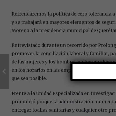
Refrendaremos la política de cero tolerancia a 
y se trabajará en mayores elementos de seguri
Morena a la presidencia municipal de Queréta
Entrevistado durante un recorrido por Prolong
promover la conciliación laboral y familiar, 
de las mujeres y los hombres en los empleos y 
en los horarios en las empresas, al igual que a
que sea posible.
Frente a la Unidad Especializada en Investiga
pronunció porque la administración municipa
entregar toallas sanitarias y cualquier otro p