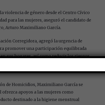
la violencia de género desde el Centro Cívico
dad para las mujeres, aseguró el candidato de
ro, Arturo Maximiliano García.
ación Corregidora, agregó la urgencia de
para promover una participación equilibrada
en sus hogares, así como reducir los riesgos
provechar el home office en todas las áreas
ción de Homicidios, Maximiliano García se
l ofrezca apoyos a las mujeres como
roducto destinado a la higiene menstrual