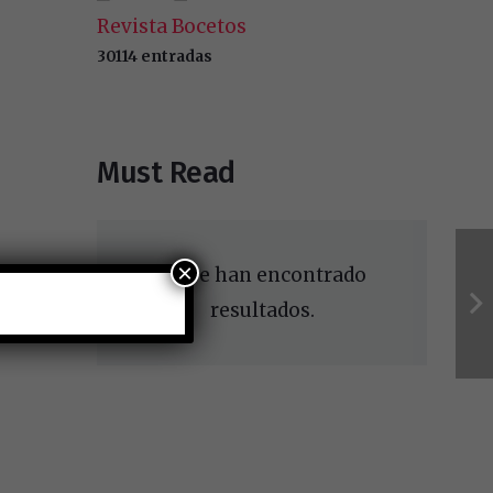
Revista Bocetos
30114 entradas
Must Read
×
No se han encontrado
resultados.