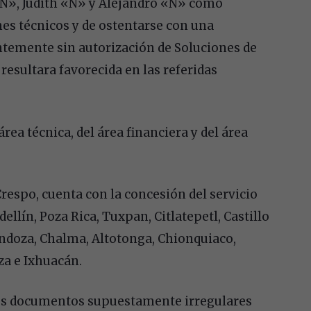
«N», Judith «N» y Alejandro «N» como
nes técnicos y de ostentarse con una
ntemente sin autorización de Soluciones de
esultara favorecida en las referidas
rea técnica, del área financiera y del área
respo, cuenta con la concesión del servicio
llín, Poza Rica, Tuxpan, Citlatepetl, Castillo
ndoza, Chalma, Altotonga, Chionquiaco,
za e Ixhuacán.
los documentos supuestamente irregulares