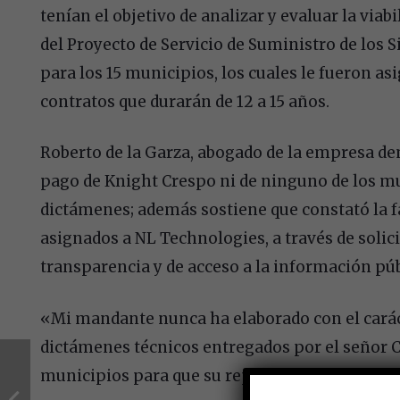
tenían el objetivo de analizar y evaluar la viab
del Proyecto de Servicio de Suministro de los
para los 15 municipios, los cuales le fueron a
contratos que durarán de 12 a 15 años.
Roberto de la Garza, abogado de la empresa de
pago de Knight Crespo ni de ninguno de los m
dictámenes; además sostiene que constató la f
asignados a NL Technologies, a través de solic
transparencia y de acceso a la información públ
«Mi mandante nunca ha elaborado con el caráct
dictámenes técnicos entregados por el señor C
municipios para que su representada NL Techno