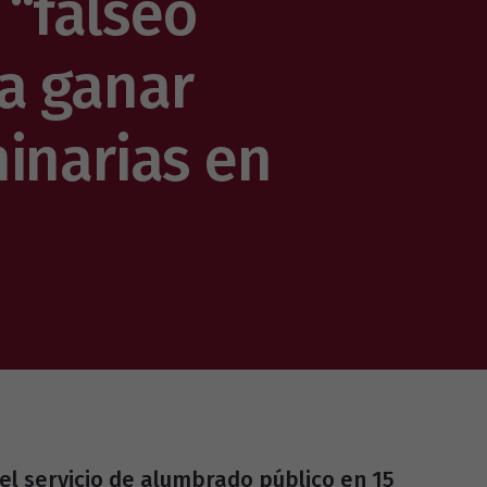
 “falseó
a ganar
inarias en
l servicio de alumbrado público en 15