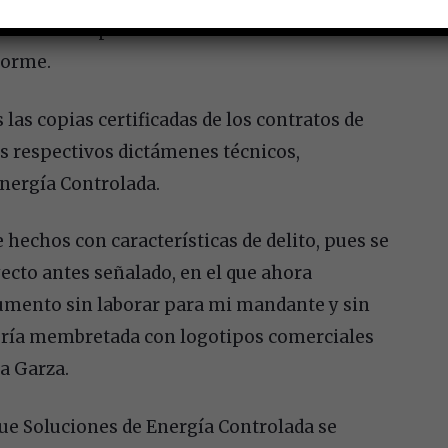
licitaciones para el servicio de alumbrado
forme.
las copias certificadas de los contratos de
us respectivos dictámenes técnicos,
nergía Controlada.
e hechos con características de delito, pues se
ecto antes señalado, en el que ahora
umento sin laborar para mi mandante y sin
elería membretada con logotipos comerciales
a Garza.
que Soluciones de Energía Controlada se