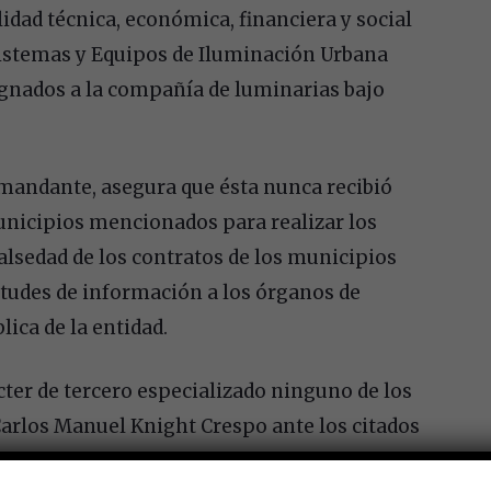
ilidad técnica, económica, financiera y social
 Sistemas y Equipos de Iluminación Urbana
signados a la compañía de luminarias bajo
mandante, asegura que ésta nunca recibió
unicipios mencionados para realizar los
alsedad de los contratos de los municipios
itudes de información a los órganos de
ica de la entidad.
er de tercero especializado ninguno de los
arlos Manuel Knight Crespo ante los citados
logies, S.A.