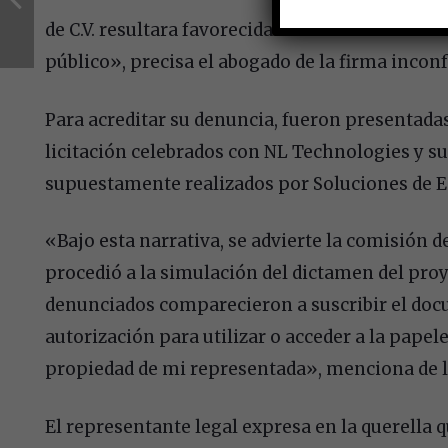
de C.V. resultara favorecida o vencedora en las 
público», precisa el abogado de la firma incon
Para acreditar su denuncia, fueron presentadas 
licitación celebrados con NL Technologies y s
supuestamente realizados por Soluciones de E
«Bajo esta narrativa, se advierte la comisión d
procedió a la simulación del dictamen del proy
denunciados comparecieron a suscribir el doc
autorización para utilizar o acceder a la pap
propiedad de mi representada», menciona de l
El representante legal expresa en la querella 