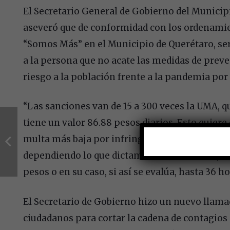
El Secretario General de Gobierno del Municip
aseveró que de conformidad con los ordenamie
“Somos Más” en el Municipio de Querétaro, ser
a la persona que no acate las medidas de prev
riesgo a la población frente a la pandemia por 
“Las sanciones van de 15 a 300 veces la UMA, q
tiene un valor 86.88 pesos diarios. Esto quiere
multa más baja por infringir este reglamento s
dependiendo lo que dictamine el Juez Cívico, 
pesos o en su caso, si así se evalúa, hasta 36 ho
El Secretario de Gobierno hizo un nuevo llamad
ciudadanos para cortar la cadena de contagios a