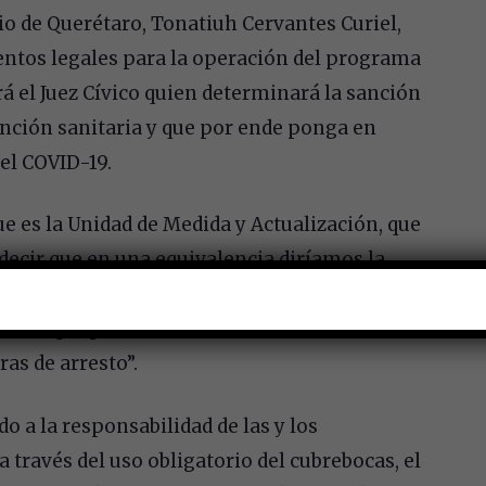
io de Querétaro, Tonatiuh Cervantes Curiel,
ntos legales para la operación del programa
á el Juez Cívico quien determinará la sanción
ención sanitaria y que por ende ponga en
el COVID-19.
ue es la Unidad de Medida y Actualización, que
 decir que en una equivalencia diríamos la
ería de mil 303.20 pesos y puede elevar
multas que pueden alcanzar los 26 mil 064
ras de arresto”.
o a la responsabilidad de las y los
 través del uso obligatorio del cubrebocas, el