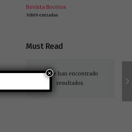
Revista Bocetos
30109 entradas
Must Read
×
No se han encontrado
resultados.