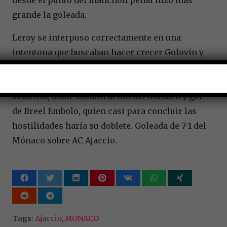
grande la goleada.
Leroy se interpuso correctamente en una
intentona que buscaban hacer crecer Golovin y
el goleador Ben Yedder. Acabó la etapa inicial.
Ya en el complmento, Mangani fue pintado de
amarillo, doble modificación del Mónaco y gol
de Breel Embolo, quien casi para concluir las
hostilidades haría su doblete. Goleada de 7-1 del
Mónaco sobre AC Ajaccio.
Tags:
Ajaccio
,
MONACO