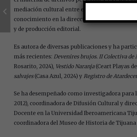
mediación cultural entre el arte, el patrimoni
conocimiento en la dirección, el diseño y la p
y de producción editorial.
Es autora de diversas publicaciones y ha partic
más recientes:
Devenires brujos. II Colectiva de 
Rosarito, 2024),
Vestido Naranja
(Ceart Playas de
salvajes
(Casa Azul, 2024) y
Registro de Atardece
Se ha desempeñado como investigadora para l
2012), coordinadora de Difusión Cultural y dir
Docente en la Universidad Iberoamericana Tiju
coordinadora del Museo de Historia de Tijuana 