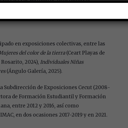
o y la comunidad, y cuenta con un amplio
laneación de proyectos culturales, educativos
ipado en exposiciones colectivas, entre las
Mujeres del color de la tierra
(Ceart Playas de
 Rosarito, 2024),
Individuales Niñas
res
(Ángulo Galería, 2025).
a Subdirección de Exposiciones Cecut (2008-
ectora de Formación Estudiantil y Formación
ana, entre 2012 y 2016, así como
IMAC, en dos ocasiones 2017-2019 y en 2021.