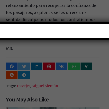
relanzamiento para recuperar la confianza de
los pasajeros, a quienes se les ofrece una
sentida disculpa por todos los contratiempos
generados en los últimos días.
MS.
Tags:
Interjet
,
Miguel Alemán
You May Also Like