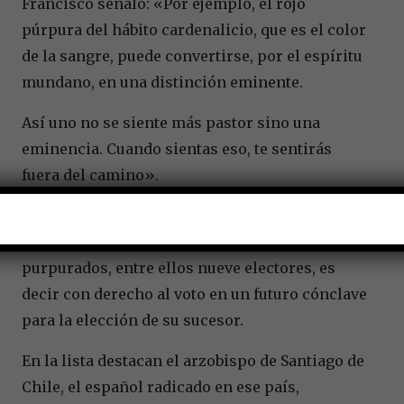
Francisco señaló: «Por ejemplo, el rojo
púrpura del hábito cardenalicio, que es el color
de la sangre, puede convertirse, por el espíritu
mundano, en una distinción eminente.
Así uno no se siente más pastor sino una
eminencia. Cuando sientas eso, te sentirás
fuera del camino».
Francisco entregó luego el título cardenalicio
así como el anillo y la birreta a los nuevos
purpurados, entre ellos nueve electores, es
decir con derecho al voto en un futuro cónclave
para la elección de su sucesor.
En la lista destacan el arzobispo de Santiago de
Chile, el español radicado en ese país,