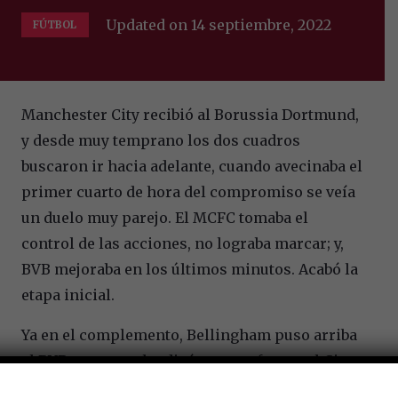
Updated on
14 septiembre, 2022
FÚTBOL
Manchester City recibió al Borussia Dortmund,
y desde muy temprano los dos cuadros
buscaron ir hacia adelante, cuando avecinaba el
primer cuarto de hora del compromiso se veía
un duelo muy parejo. El MCFC tomaba el
control de las acciones, no lograba marcar; y,
BVB mejoraba en los últimos minutos. Acabó la
etapa inicial.
Ya en el complemento, Bellingham puso arriba
al BVB, pero no claudicó en su esfuerzo el City y
al 80′ igualó, 3 minutos más tarde dio vuelta al