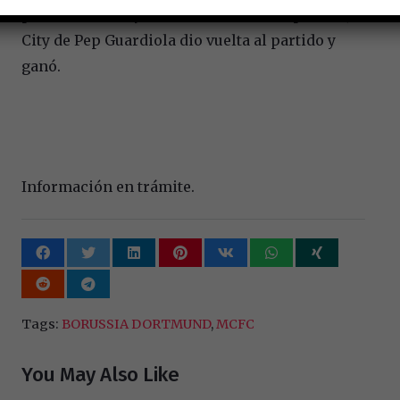
partido. Stones y Haaland lo hicieron posible,
City de Pep Guardiola dio vuelta al partido y
ganó.
Información en trámite.
Tags:
BORUSSIA DORTMUND
,
MCFC
You May Also Like