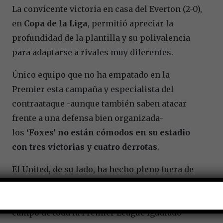
La convicente victoria en casa del Everton (2-0),
en
Copa de la Liga
, permitió apreciar la
profundidad de la plantilla y su polivalencia
para adaptarse a rivales muy diferentes.
Único equipo que no ha empatado en la
Premier esta campaña y especialista del
contraataque -aunque también saben atacar
frente a una defensa bien organizada-
los
‘Foxes’ no están cómodos en su estadio
con tres victorias y cuatro derrotas
.
El United, de su lado, ha hecho pleno fuera de
casa con seis victorias en seis
enfrentamientos, el mejor registro en este
campo de toda la Premier League igualado