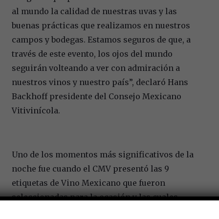
al mundo la calidad de nuestras uvas y las
buenas prácticas que realizamos en nuestros
campos y bodegas. Estamos seguros de que, a
través de este evento, los ojos del mundo
seguirán volteando a ver con admiración a
nuestros vinos y nuestro país”, declaró Hans
Backhoff presidente del Consejo Mexicano
Vitivinícola.
Uno de los momentos más significativos de la
noche fue cuando el CMV presentó las 9
etiquetas de Vino Mexicano que fueron
seleccionadas para la ocasión y las cuales
sirvieron para deleitar y sorprender a los