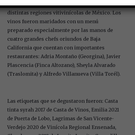
asistentes con vinos de gran calidad de las
distintas regiones vitivinícolas de México. Los
vinos fueron maridados con un menú
preparado especialmente por las manos de
cuatro grandes chefs oriundos de Baja
California que cuentan con importantes
restaurantes: Adria Montaño (Georgina), Javier
Plascencia (Finca Altozano), Sheyla Alvarado
(Traslomita) y Alfredo Villanueva (Villa Torél).
Las etiquetas que se degustaron fueron: Casta
tinta syrah 2017 de Casta de Vinos, Emilia 2021
de Puerta de Lobo, Lagrimas de San Vicente-
Verdejo 2020 de Vinícola Regional Ensenada,