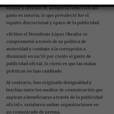
De acuerdo con el informe elaborado por
Fundar y Artículo 19, aunque la reducción del
gasto es notoria, lo que prevaleció fue el
reparto discrecional y opaco de la publicidad.
«Si bien el Presidente López Obrador se
comprometió a través de su política de
austeridad y combate a la corrupción a
disminuir en un 50 por ciento el gasto de
publicidad oficial, lo cierto es que las malas
prácticas no han cambiado.
Al contrario, han originado desigualdad y
brechas entre los medios de comunicación que
aspiran a beneficiarse a través de la publicidad
oficial», señalaron ambas organizaciones en
un comunicado de prensa.