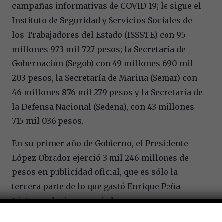
campañas informativas de COVID-19; le sigue el
Instituto de Seguridad y Servicios Sociales de
los Trabajadores del Estado (ISSSTE) con 95
millones 973 mil 727 pesos; la Secretaría de
Gobernación (Segob) con 49 millones 690 mil
203 pesos, la Secretaría de Marina (Semar) con
46 millones 876 mil 279 pesos y la Secretaría de
la Defensa Nacional (Sedena), con 43 millones
715 mil 036 pesos.
En su primer año de Gobierno, el Presidente
López Obrador ejerció 3 mil 246 millones de
pesos en publicidad oficial, que es sólo la
tercera parte de lo que gastó Enrique Peña
Nieto en el mismo periodo.