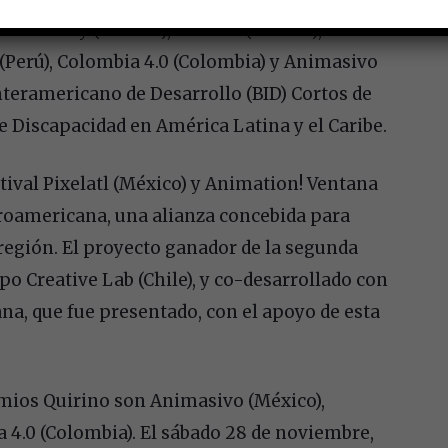
de Annecy (Francia), Pixelatl (México),
 (Perú), Colombia 4.0 (Colombia) y Animasivo
nteramericano de Desarrollo (BID) Cortos de
e Discapacidad en América Latina y el Caribe.
tival Pixelatl (México) y Animation! Ventana
eroamericana, una alianza concebida para
egión. El proyecto ganador de la segunda
po Creative Lab (Chile), y co-desarrollado con
ana, que fue presentado, con el apoyo de esta
emios Quirino son Animasivo (México),
 4.0 (Colombia). El sábado 28 de noviembre,