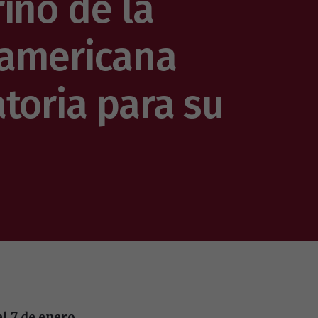
ino de la
oamericana
toria para su
l 7 de enero