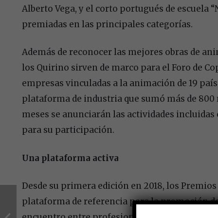
Alberto Vega, y el corto portugués de escuela 
premiadas en las principales categorías.
Además de reconocer las mejores obras de ani
los Quirino sirven de marco para el Foro de C
empresas vinculadas a la animación de 19 paíse
plataforma de industria que sumó más de 800 
meses se anunciarán las actividades incluidas 
para su participación.
Una plataforma activa
Desde su primera edición en 2018, los Premios
plataforma de referencia para la promoción d
encuentro entre profesionales de la región. En