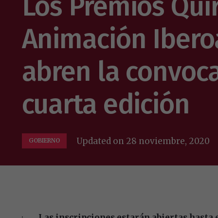
Los Premios Quir
Animación Iber
abren la convoca
cuarta edición
Updated on
28 noviembre, 2020
GOBIERNO
·
Las inscripciones estarán abiertas hasta e