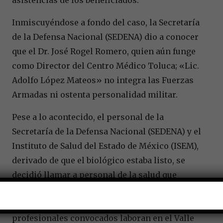
Inmiscuyéndose a fondo del caso, la Secretaría
de la Defensa Nacional (SEDENA) dio a conocer
que el Dr. José Rogel Romero, quien aún funge
como Director del Centro Médico Toluca; «Lic.
Adolfo López Mateos» no integra las Fuerzas
Armadas ni ostenta personalidad militar.
Pese a lo acontecido, el personal de la
Secretaría de la Defensa Nacional (SEDENA) y el
Instituto de Salud del Estado de México (ISEM),
derivado de que el biológico estaba listo, se
decidió llamar a personal de la salud que
todavía no debían ser contemplados, porque no
les correspondía la primera etapa, los
profesionales convocados laboran en el Valle