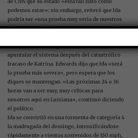
de CNN que su estado «está tan listo como
podemos estar»; sin embargo, reiteró que Ida
podría ser «una prueba muy seria de nuestros
sistemas, especialmente en nuestra costa de
Louisiana».
El estado invirtió significativamente en
apuntalar el sistema después del catastrófico
fracaso de Katrina. Edwards dijo que Ida «será
la prueba más severa», pero espera que los
diques se mantengan. «Las próximas 24 o 36
horas van a ser muy, muy críticas para
nosotros aquí en Luisiana», continuó diciendo
el político.
Ida se convirtió en una tormenta de categoría 4
la madrugada del domingo, intensificándose
rápidamente a vientos sostenidos de 150 mph,