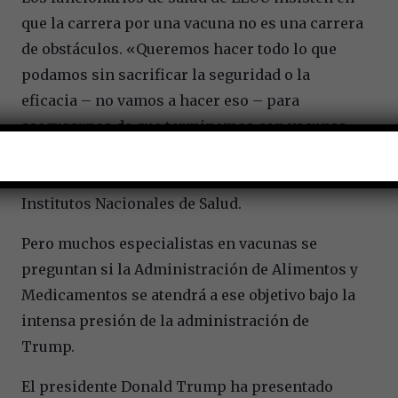
que la carrera por una vacuna no es una carrera
de obstáculos. «Queremos hacer todo lo que
podamos sin sacrificar la seguridad o la
eficacia – no vamos a hacer eso – para
asegurarnos de que terminemos con vacunas
que van a salvar vidas», dijo a los periodistas el
médico Francis Collins, director de los
Institutos Nacionales de Salud.
Pero muchos especialistas en vacunas se
preguntan si la Administración de Alimentos y
Medicamentos se atendrá a ese objetivo bajo la
intensa presión de la administración de
Trump.
El presidente Donald Trump ha presentado