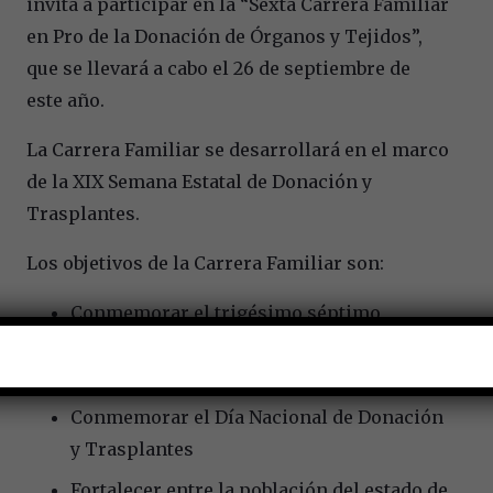
invita a participar en la “Sexta Carrera Familiar
en Pro de la Donación de Órganos y Tejidos”,
que se llevará a cabo el 26 de septiembre de
este año.
La Carrera Familiar se desarrollará en el marco
de la XIX Semana Estatal de Donación y
Trasplantes.
Los objetivos de la Carrera Familiar son:
Conmemorar el trigésimo séptimo
aniversario del Hospital General de San
Juan del Río
Conmemorar el Día Nacional de Donación
y Trasplantes
Fortalecer entre la población del estado de