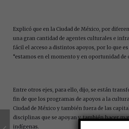
Explicó que en la Ciudad de México, por difere
una gran cantidad de agentes culturales e inf
fácil el acceso a distintos apoyos, por lo que 
“estamos en el momento y en oportunidad de c
Entre otros ejes, para ello, dijo, se están tran
fin de que los programas de apoyos a la cultura
Ciudad de México y también fuera de las capital
disciplinas que se apoyan y, también hacer ma
indígenas.