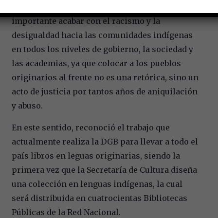
Agregó que para el Gobierno de México es
importante acabar con el racismo y la
desigualdad hacia las comunidades indígenas
en todos los niveles de gobierno, la sociedad y
las academias, ya que colocar a los pueblos
originarios al frente no es una retórica, sino un
acto de justicia por tantos años de aniquilación
y abuso.
En este sentido, reconoció el trabajo que
actualmente realiza la DGB para llevar a todo el
país libros en leguas originarias, siendo la
primera vez que la Secretaría de Cultura diseña
una colección en lenguas indígenas, la cual
será distribuida en cuatrocientas Bibliotecas
Públicas de la Red Nacional.