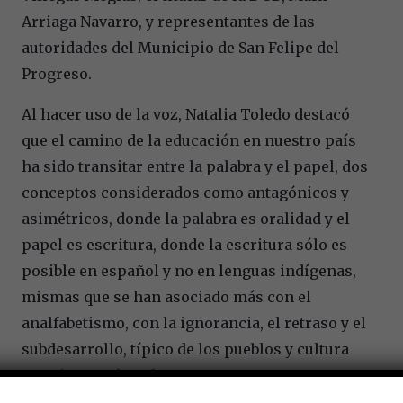
Arriaga Navarro, y representantes de las
autoridades del Municipio de San Felipe del
Progreso.
Al hacer uso de la voz, Natalia Toledo destacó
que el camino de la educación en nuestro país
ha sido transitar entre la palabra y el papel, dos
conceptos considerados como antagónicos y
asimétricos, donde la palabra es oralidad y el
papel es escritura, donde la escritura sólo es
posible en español y no en lenguas indígenas,
mismas que se han asociado más con el
analfabetismo, con la ignorancia, el retraso y el
subdesarrollo, típico de los pueblos y cultura
que viven en la pobreza.