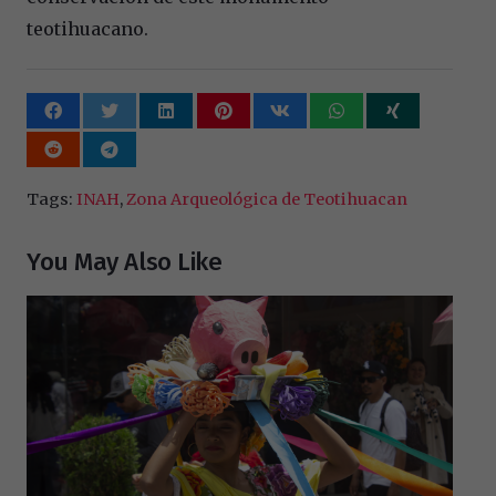
teotihuacano.
Tags:
INAH
,
Zona Arqueológica de Teotihuacan
You May Also Like