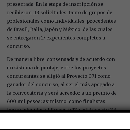
presentada. En la etapa de inscripción se
recibieron 113 solicitudes, tanto de grupos de
profesionales como individuales, procedentes
de Brasil, Italia, Japón y México, de las cuales
se entregaron 17 expedientes completos a
concurso.
De manera libre, consensada y de acuerdo con
un sistema de puntaje, entre los proyectos
concursantes se eligió al Proyecto 071 como
ganador del concurso, al ser
el más apegado a
la convocatoria y será acreedor a un premio de
600 mil pesos; asimismo, como finalistas
fueron elegidos el Proyecto 111 y el Proyecto 113,
que se harán acreedores de un premio de 300
mil pesos, cada uno.