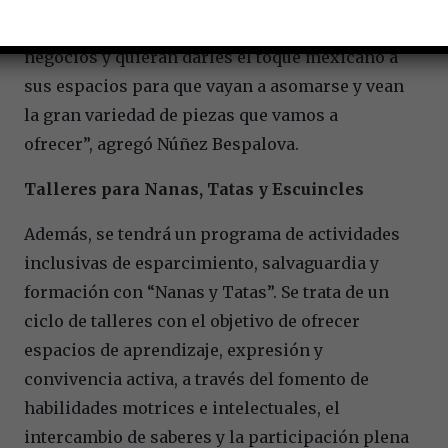
deseen decorar su casa, y también tengan
negocios y quieran darles el toque mexicano a
sus espacios para que vayan a asomarse y vean
la gran variedad de piezas que vamos a
ofrecer”, agregó Núñez Bespalova.
Talleres para Nanas, Tatas y Escuincles
Además, se tendrá un programa de actividades
inclusivas de esparcimiento, salvaguardia y
formación con “Nanas y Tatas”. Se trata de un
ciclo de talleres con el objetivo de ofrecer
espacios de aprendizaje, expresión y
convivencia activa, a través del fomento de
habilidades motrices e intelectuales, el
intercambio de saberes y la participación plena