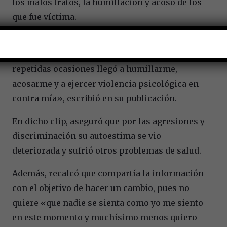
los malos tratos, la humillación y acoso de los
que fue víctima.
«Me ha dicho varias veces que estoy GORDA,
CHAPARRA y que tengo PIERNA CORTA. En
repetidas ocasiones llegó a humillarme,
acosarme y a ejercer violencia psicológica en
contra mía», escribió en su publicación.
En dicho clip, aseguró que por las agresiones y
discriminación su autoestima se vio
deteriorada y sufrió otros problemas de salud.
Además, recalcó que compartía la información
con el objetivo de hacer un cambio, pues no
quiere «que nadie se sienta como yo me siento
en este momento y muchísimo menos quiero