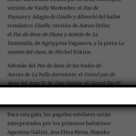
versión de Vasily Medvedev; el
Pas de
Paysans
y
Adagio de Giselle y Albrecht
del ballet
romántico
Giselle
, versión de Anton Dolin;
el
Pas de deux de Diana y Acteón
de
La
Esmeralda
, de Agrippina Vaganova, y la pieza
La
muerte del cisne
, de Michel Fokine.
Además del
Pas de deux de las bodas de
Aurora
de
La bella durmiente
, el
Grand pas de
deux
del Acto IV de
Don Quijote
, el
Grand Pas D’
Action
y el
Grand Pas de Gamzatti y Solor
de
La
bayadera
, coreografías de Marius Petipa.
Para esta gala, los papeles estelares serán
interpretados por los primeros bailarines
Agustina Galizzi, Ana Elisa Mena, Mayuko