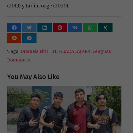
(2019) y Lídia Jorge (2020).
Tags:
Diamela Eltit
,
FIL
,
GUADALAJARA
,
Lenguas
Romances
You May Also Like