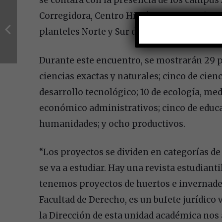
se contará con la presencia de los campus A
Corregidora, Centro Histórico, Amazcala, Co
planteles Norte y Sur de la EB.
Durante este encuentro, se mostrarán 29 pr
ciencias exactas y naturales; cinco de cienci
desarrollo tecnológico; 10 de ecología, me
económico administrativos; cinco de educac
humanidades; y ocho productivos.
“Los proyectos se dividen en categorías de 
se va a estudiar. Hay una revista estudian
tenemos proyectos de huertos e invernade
Facultad de Derecho, es un bufete jurídico
la Dirección de esta unidad académica nos 