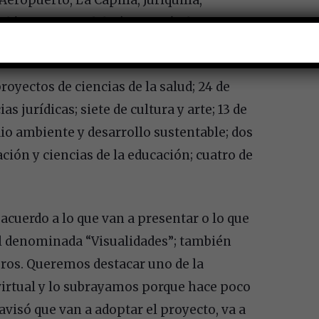
eropuerto, La Capilla, Juriquilla,
lón, San Juan del Río, Concá y los
oyectos de ciencias de la salud; 24 de
as jurídicas; siete de cultura y arte; 13 de
dio ambiente y desarrollo sustentable; dos
ión y ciencias de la educación; cuatro de
acuerdo a lo que van a presentar o lo que
til denominada “Visualidades”; también
ros. Queremos destacar uno de la
 virtual y lo subrayamos porque hace poco
avisó que van a adoptar el proyecto, va a