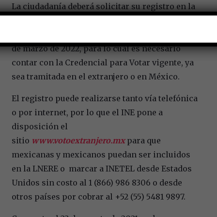
La ciudadanía deberá solicitar su registro en la
LNERE y seleccionar la modalidad de voto a
partir del 1º de septiembre de 2021 y hasta el 10
de marzo de 2022, para lo cual es necesario
contar con la Credencial para Votar vigente, ya
sea tramitada en el extranjero o en México.
El registro puede realizarse tanto vía telefónica
o por internet, por lo que el INE pone a
disposición el
sitio
www.votoextranjero.mx
para que
mexicanas y mexicanos puedan ser incluidos
en la LNERE o marcar a INETEL desde Estados
Unidos sin costo al 1 (866) 986 8306 o desde
otros países por cobrar al +52 (55) 5481 9897.