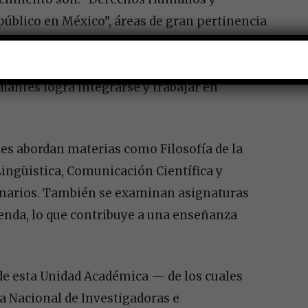
público en México”, áreas de gran pertinencia
omprensión jurídica desde una perspectiva
yes señaló que, gracias a las becas otorgadas
diantes logra integrarse y trabajar en
ntes abordan materias como Filosofía de la
Lingüistica, Comunicación Científica y
minarios. También se examinan asignaturas
ienda, lo que contribuye a una enseñanza
de esta Unidad Académica — de los cuales
a Nacional de Investigadoras e