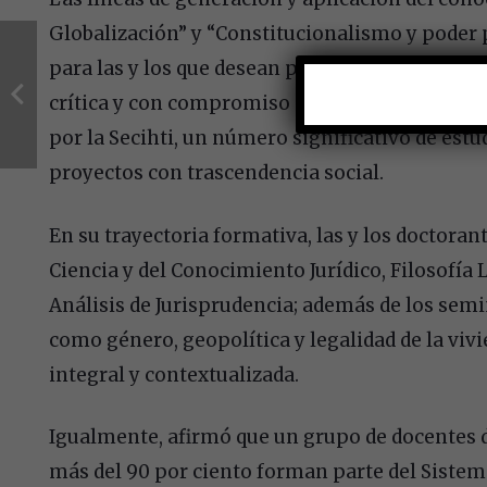
Globalización” y “Constitucionalismo y poder 
para las y los que desean profundizar en la c
crítica y con compromiso social. El Dr. Díaz Re
por la Secihti, un número significativo de estu
proyectos con trascendencia social.
En su trayectoria formativa, las y los doctora
Ciencia y del Conocimiento Jurídico, Filosofía 
Análisis de Jurisprudencia; además de los se
como género, geopolítica y legalidad de la viv
integral y contextualizada.
Igualmente, afirmó que un grupo de docentes 
más del 90 por ciento forman parte del Sistem