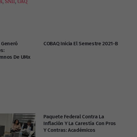
s
,
SNII
,
UAQ
l Generó
COBAQ Inicia El Semestre 2021-B
s:
lumnos De UMx
Paquete Federal Contra La
Inflación Y La Carestía Con Pros
Y Contras: Académicos