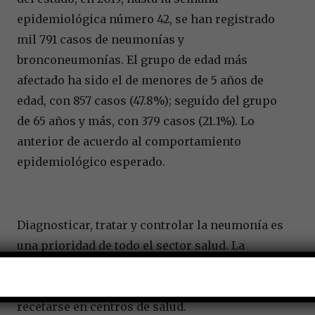
epidemiológica número 42, se han registrado
mil 791 casos de neumonías y
bronconeumonías. El grupo de edad más
afectado ha sido el de menores de 5 años de
edad, con 857 casos (47.8%); seguido del grupo
de 65 años y más, con 379 casos (21.1%). Lo
anterior de acuerdo al comportamiento
epidemiológico esperado.
Diagnosticar, tratar y controlar la neumonía es
una prioridad de todo el sector salud. La
mayoría de los casos de neumonía requieren
antibióticos por vía oral, los cuales suelen
recetarse en centros de salud.