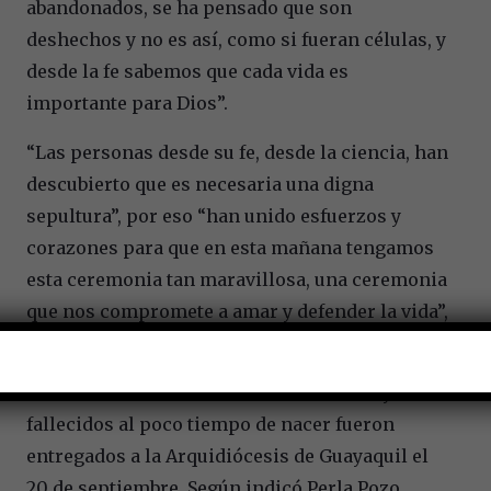
abandonados, se ha pensado que son
deshechos y no es así, como si fueran células, y
desde la fe sabemos que cada vida es
importante para Dios”.
“Las personas desde su fe, desde la ciencia, han
descubierto que es necesaria una digna
sepultura”, por eso “han unido esfuerzos y
corazones para que en esta mañana tengamos
esta ceremonia tan maravillosa, una ceremonia
que nos compromete a amar y defender la vida”,
añadió.
Los restos de los once bebés no nacidos y
fallecidos al poco tiempo de nacer fueron
entregados a la Arquidiócesis de Guayaquil el
20 de septiembre. Según indicó Perla Pozo,