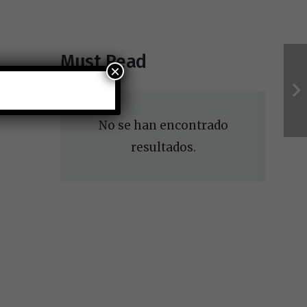
Must Read
×
No se han encontrado
resultados.