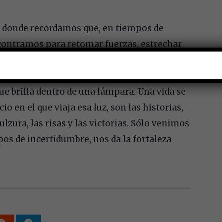
, donde recordamos que, en tiempos de
ncontramos para retomar fuerzas, estrechar
esta ventura llamada vida. «Tan solo estamos
e brilla dentro de una lámpara. Una vida se
o en el que viaja esa luz, son las historias,
lzura, las risas y las victorias. Sólo venimos
pos de incertidumbre, nos da la fortaleza