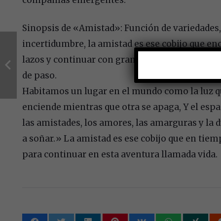
Sinopsis de «Amistad»: Función de variedades
incertidumbre, la amistad es ese cobijo que e
lazos y continuar con gran alegría el camino 
de paso.
Habitamos un lugar en el mundo como la luz qu
enciende mientras que otra se apaga, Y el espaci
las amistades, los amores, las amarguras y la du
a soñar.» La amistad es ese cobijo que en tiem
para continuar en esta aventura llamada vida.