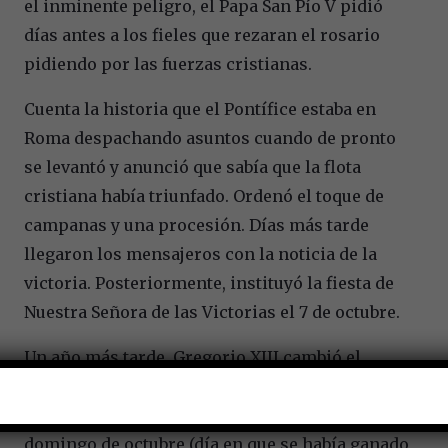
el inminente peligro, el Papa San Pío V pidió
días antes a los fieles que rezaran el rosario
pidiendo por las fuerzas cristianas.
Cuenta la historia que el Pontífice estaba en
Roma despachando asuntos cuando de pronto
se levantó y anunció que sabía que la flota
cristiana había triunfado. Ordenó el toque de
campanas y una procesión. Días más tarde
llegaron los mensajeros con la noticia de la
victoria. Posteriormente, instituyó la fiesta de
Nuestra Señora de las Victorias el 7 de octubre.
Un año más tarde, Gregorio XIII cambió el
nombre de la fiesta por el de Nuestra Señora del
Rosario y determinó que se celebrase el primer
domingo de octubre (día en que se había ganado