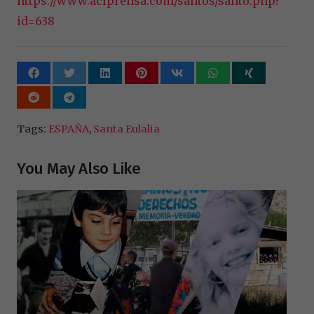
https://www.aciprensa.com/santos/santo.php?
id=638
Tags:
ESPAÑA
,
Santa Eulalia
You May Also Like