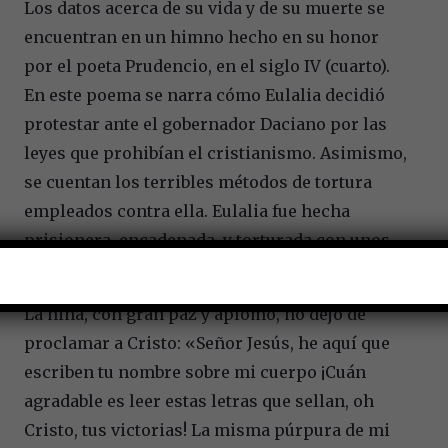
Los datos acerca de su vida y de su muerte se
encuentran en un himno hecho en su honor
por el poeta Prudencio, en el siglo IV (cuarto).
En este poema se narra cómo Eulalia decidió
protestar ante el gobernador Daciano por las
leyes que prohibían el cristianismo. Asimismo,
se cuentan los terribles métodos de tortura
empleados contra ella. Eulalia fue hecha
prisionera, encadenada, y torturada con unos
garfios que le rasgaron la piel.
La niña, con gran paz y aplomo, no dejó de
proclamar a Cristo: «Señor Jesús, he aquí que
escriben tu nombre sobre mi cuerpo ¡Cuán
agradable es leer estas letras que sellan, oh
Cristo, tus victorias! La misma púrpura de mi