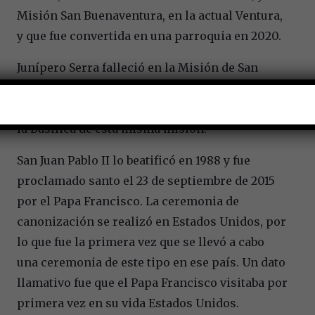
Misión San Buenaventura, en la actual Ventura,
y que fue convertida en una parroquia en 2020.
Junípero Serra falleció en la Misión de San
Carlos Borromeo (Monterrey, California), el 28
de agosto de 1784. Sus restos se encuentran en
la Basílica de esta misma misión.
San Juan Pablo II lo beatificó en 1988 y fue
proclamado santo el 23 de septiembre de 2015
por el Papa Francisco. La ceremonia de
canonización se realizó en Estados Unidos, por
lo que fue la primera vez que se llevó a cabo
una ceremonia de este tipo en ese país. Un dato
llamativo fue que el Papa Francisco visitaba por
primera vez en su vida Estados Unidos.