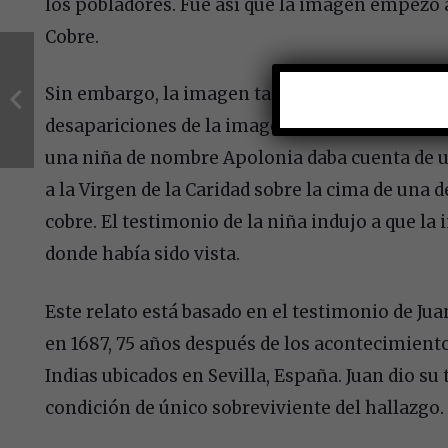
los pobladores. Fue así que la imagen empezó a
Cobre.
Sin embargo, la imagen tampoco se quedaría e
desapariciones de la imagen que hicieron pens
una niña de nombre Apolonia daba cuenta de un
a la Virgen de la Caridad sobre la cima de una 
cobre. El testimonio de la niña indujo a que la
donde había sido vista.
Este relato está basado en el testimonio de Ju
en 1687, 75 años después de los acontecimiento
Indias ubicados en Sevilla, España. Juan dio su
condición de único sobreviviente del hallazgo.