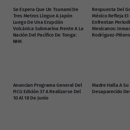
Se Espera Que Un Tsunami De
Respuesta Del G
Tres Metros Llegue A Japón
México Refleja E
Luego De Una Erupción
Enfrentan Period
Volcánica Submarina Frente A La
Mexicanos: Inma
Nación Del Pacífico De Tonga:
Rodríguez-Piñer
NHK
Anuncian Programa General Del
Madre Halla A Su 
FICG Edición 37 A Realizarse Del
Desaparecido De
10 Al 18 De Junio