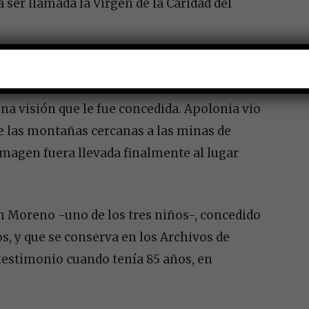
 ser llamada la Virgen de la Caridad del
n ese lugar. Se produjeron nuevas
ar nuevamente en su traslado. El relato de
a visión que le fue concedida. Apolonia vio
de las montañas cercanas a las minas de
 imagen fuera llevada finalmente al lugar
an Moreno -uno de los tres niños-, concedido
s, y que se conserva en los Archivos de
 testimonio cuando tenía 85 años, en