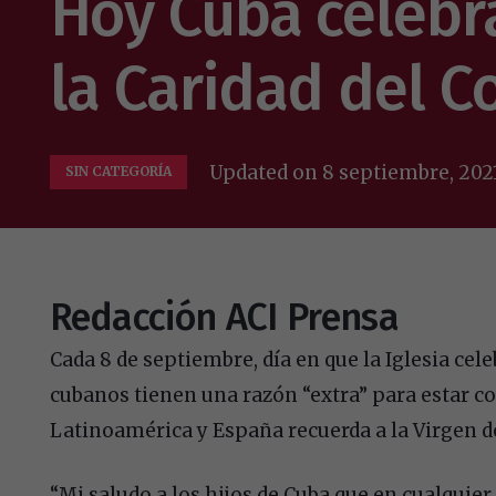
Hoy Cuba celebra
la Caridad del C
Updated on
8 septiembre, 202
SIN CATEGORÍA
Redacción ACI Prensa
Cada 8 de septiembre, día en que la Iglesia cele
cubanos tienen una razón “extra” para estar co
Latinoamérica y España recuerda a la Virgen de
“Mi saludo a los hijos de Cuba que en cualquier