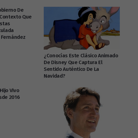
obierno De
l Contexto Que
istas
culada
o Fernández
¿Conocías Este Clásico Animado
De Disney Que Captura El
Sentido Auténtico De La
Navidad?
Hijo Vivo
sde 2016