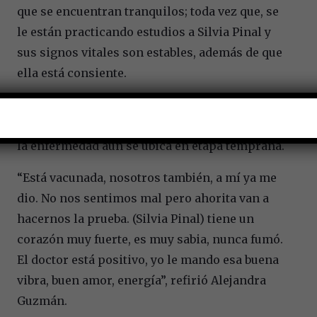
que se encuentran tranquilos; toda vez que, se
le están practicando estudios a Silvia Pinal y
sus signos vitales son estables, además de que
ella está consiente.
En la emisión televisiva «Venga la Alegría»,
tanto Alejandra como Enrique acentuaron que
la enfermedad aún se ubica en etapa temprana.
“Está vacunada, nosotros también, a mí ya me
dio. No nos sentimos mal pero ahorita van a
hacernos la prueba. (Silvia Pinal) tiene un
corazón muy fuerte, es muy sabia, nunca fumó.
El doctor está positivo, yo le mando esa buena
vibra, buen amor, energía”, refirió Alejandra
Guzmán.